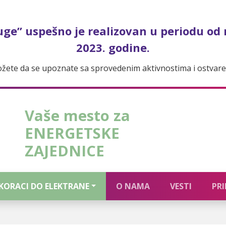
uge” uspešno je realizovan u periodu od
2023. godine.
ete da se upoznate sa sprovedenim aktivnostima i ostvaren
Vaše mesto za
ENERGETSKE
ZAJEDNICE
KORACI DO ELEKTRANE
O NAMA
VESTI
PRI